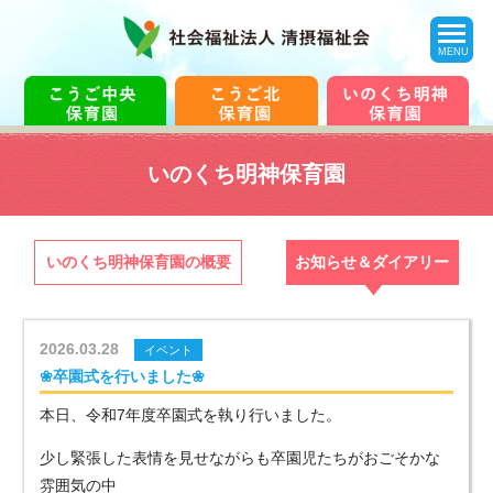
toggle
navigation
MENU
いのくち明神保育園
いのくち明神保育園の概要
お知らせ＆ダイアリー
2026.03.28
イベント
❀卒園式を行いました❀
本日、令和7年度卒園式を執り行いました。
少し緊張した表情を見せながらも卒園児たちがおごそかな
雰囲気の中