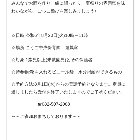
みんなでお面を作り一緒に踊ったり、夏祭りの雰囲気を味
わいながら、ごっこ遊びを楽しみましょう♪
☆日時:令和6年8月20日(火)10時～11時
☆場所:こうご中央保育園 遊戯室
☆対象:1歳児以上(未就園児)とその保護者
☆持参物:靴を入れるビニール袋・水分補給ができるもの
☆予約方法:8月1日(木)からの電話予約となります。定員に
達しましたら受付を終了いたしますのでご了承ください。
☎082-507-2008
～～ご参加おまちしております～～