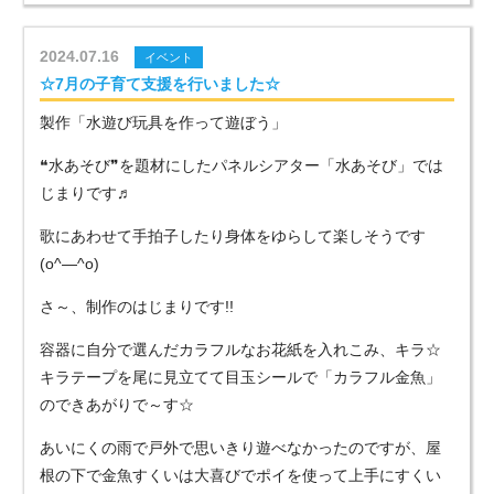
2024.07.16
イベント
☆7月の子育て支援を行いました☆
製作「水遊び玩具を作って遊ぼう」
❝水あそび❞を題材にしたパネルシアター「水あそび」では
じまりです♬
歌にあわせて手拍子したり身体をゆらして楽しそうです
(o^―^o)
さ～、制作のはじまりです!!
容器に自分で選んだカラフルなお花紙を入れこみ、キラ☆
キラテープを尾に見立てて目玉シールで「カラフル金魚」
のできあがりで～す☆
あいにくの雨で戸外で思いきり遊べなかったのですが、屋
根の下で金魚すくいは大喜びでポイを使って上手にすくい