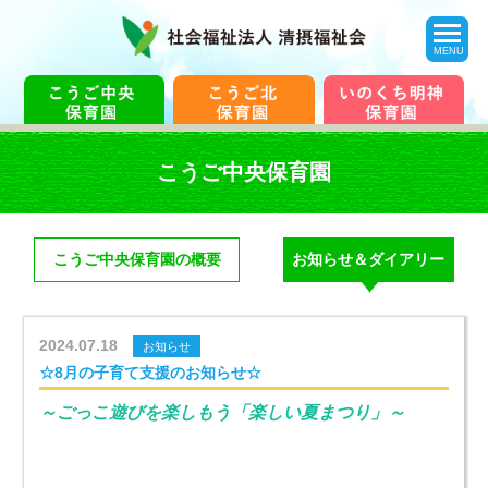
toggle
navigation
MENU
こうご中央保育園
こうご中央保育園の概要
お知らせ＆ダイアリー
2024.07.18
お知らせ
☆8月の子育て支援のお知らせ☆
～ごっこ遊びを楽しもう「楽しい夏まつり」～