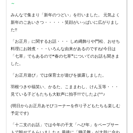
～
みんなで集まり「新年のつどい」を行いました。 元気よく
新年のごあいさつ・・・・・笑顔がいっぱいに広がりまし
た!!
「お正月」に関するお話・・・ しめ縄飾りや門松、おせち
料理にお雑煮・・・いろんな由来があるのですね!今日は
「七草」でもあるので❝春の七草❞についてのお話も聞きま
した。
「お正月遊び」では保育士が遊びを披露しました。
羽根つきや福笑い、かるた、こままわし、けん玉等・・・
見ている子どもたちも大歓声に拍手!!!でしたよ(^^♪
(明日からお正月あそびコーナーを作り子どもたちも楽しむ
予定です)
「十二支のお話」では今年の干支「へび年」をペープサー
トで観せてもらいました♬ 最後に「獅子舞」が太鼓に合わ