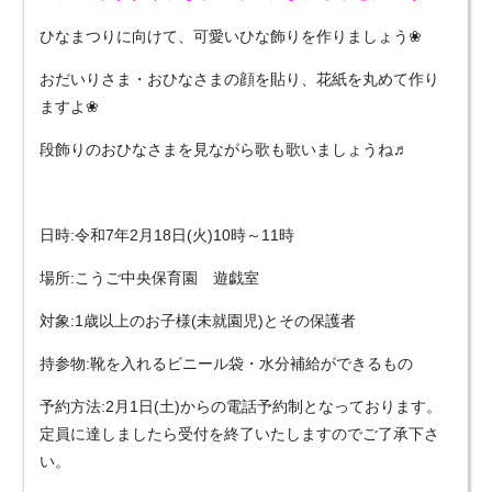
ひなまつりに向けて、可愛いひな飾りを作りましょう❀
おだいりさま・おひなさまの顔を貼り、花紙を丸めて作り
ますよ❀
段飾りのおひなさまを見ながら歌も歌いましょうね♬
日時:令和7年2月18日(火)10時～11時
場所:こうご中央保育園 遊戯室
対象:1歳以上のお子様(未就園児)とその保護者
持参物:靴を入れるビニール袋・水分補給ができるもの
予約方法:2月1日(土)からの電話予約制となっております。
定員に達しましたら受付を終了いたしますのでご了承下さ
い。