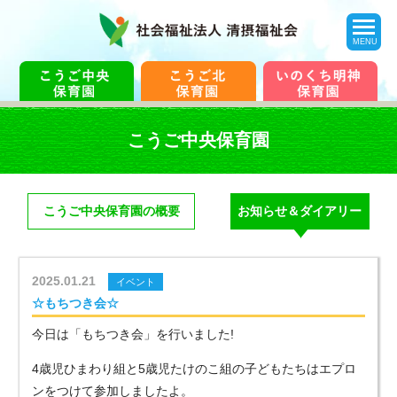
toggle
navigation
MENU
こうご中央保育園
こうご中央保育園の概要
お知らせ＆ダイアリー
2025.01.21
イベント
☆もちつき会☆
今日は「もちつき会」を行いました!
4歳児ひまわり組と5歳児たけのこ組の子どもたちはエプロ
ンをつけて参加しましたよ。