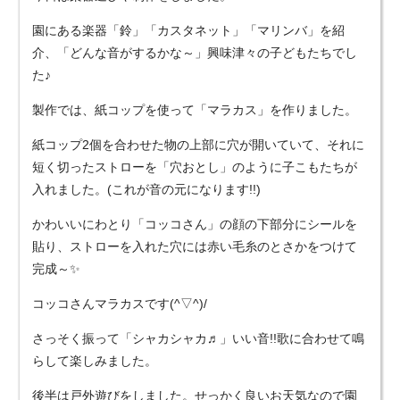
園にある楽器「鈴」「カスタネット」「マリンバ」を紹
介、「どんな音がするかな～」興味津々の子どもたちでし
た♪
製作では、紙コップを使って「マラカス」を作りました。
紙コップ2個を合わせた物の上部に穴が開いていて、それに
短く切ったストローを「穴おとし」のように子こもたちが
入れました。(これが音の元になります!!)
かわいいにわとり「コッコさん」の顔の下部分にシールを
貼り、ストローを入れた穴には赤い毛糸のとさかをつけて
完成～✨
コッコさんマラカスです(^▽^)/
さっそく振って「シャカシャカ♬」いい音!!歌に合わせて鳴
らして楽しみました。
後半は戸外遊びをしました。せっかく良いお天気なので園