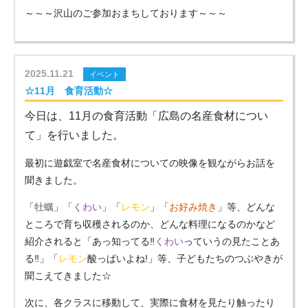
～～～沢山のご参加おまちしております～～～
2025.11.21
イベント
☆11月 食育活動☆
今日は、11月の食育活動「広島の名産食材につい
て」を行いました。
最初に遊戯室で名産食材についての映像を観ながらお話を
聞きました。
「
牡蠣
」「
くわい
」「
レモン
」「
お好み焼き
」等、どんな
ところで育ち収穫されるのか、どんな料理になるのかなど
紹介されると「あっ知ってる‼
くわい
っていうの見たことあ
る‼」「
レモン
酸っぱいよね!」等、子どもたちのつぶやきが
聞こえてきました☆
次に、各クラスに移動して、実際に食材を見たり触ったり