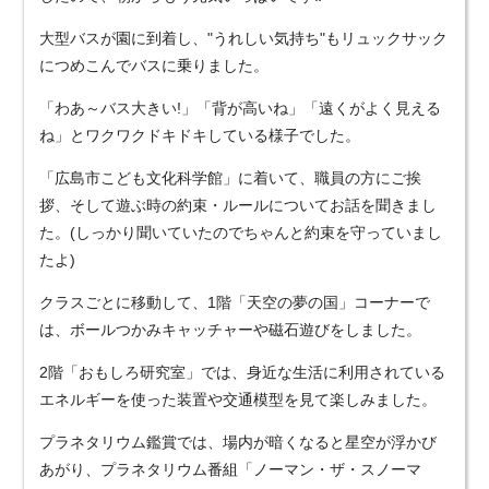
大型バスが園に到着し、"うれしい気持ち"もリュックサック
につめこんでバスに乗りました。
「わあ～バス大きい!」「背が高いね」「遠くがよく見える
ね」とワクワクドキドキしている様子でした。
「広島市こども文化科学館」に着いて、職員の方にご挨
拶、そして遊ぶ時の約束・ルールについてお話を聞きまし
た。(しっかり聞いていたのでちゃんと約束を守っていまし
たよ)
クラスごとに移動して、1階「天空の夢の国」コーナーで
は、ボールつかみキャッチャーや磁石遊びをしました。
2階「おもしろ研究室」では、身近な生活に利用されている
エネルギーを使った装置や交通模型を見て楽しみました。
プラネタリウム鑑賞では、場内が暗くなると星空が浮かび
あがり、プラネタリウム番組「ノーマン・ザ・スノーマ