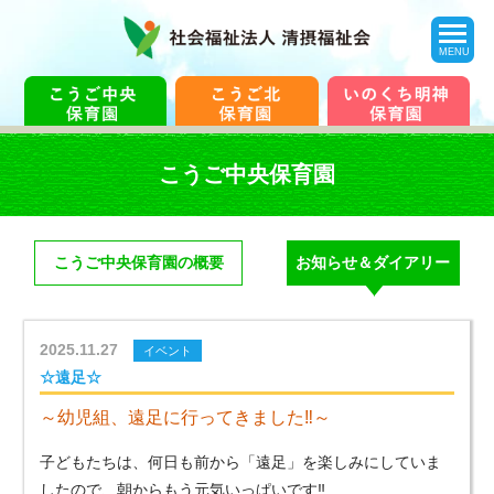
toggle
navigation
MENU
こうご中央保育園
こうご中央保育園の概要
お知らせ＆ダイアリー
2025.11.27
イベント
☆遠足☆
～幼児組、遠足に行ってきました‼～
子どもたちは、何日も前から「遠足」を楽しみにしていま
したので、朝からもう元気いっぱいです‼