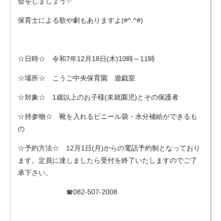
会をしましょう✨
保育士による歌や劇もありますよ(#^.^#)
☆日時☆ 令和7年12月18日(木)10時～11時
☆場所☆ こうご中央保育園 遊戯室
☆対象☆ 1歳以上のお子様(未就園児)とその保護者
☆持参物☆ 靴を入れるビニール袋・水分補給ができるも
の
☆予約方法☆ 12月1日(月)からの電話予約制となっており
ます。定員に達しましたら受付を終了いたしますのでご了
承下さい。
☎082-507-2008