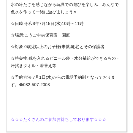
水の冷たさを感じながら玩具での遊びを楽しみ、みんなで
色水を作って一緒に遊びましょう♬
☆日時:令和8年7月15日(水)10時～11時
☆場所:こうご中央保育園 園庭
☆対象:0歳児以上のお子様(未就園児)とその保護者
☆持参物:靴を入れるビニール袋・水分補給ができるもの・
汗拭きタオル・着替え等
☆予約方法:7月1日(水)からの電話予約制となっておりま
す。☎082-507-2008
☆☆☆たくさんのご参加お待ちしております☆☆☆