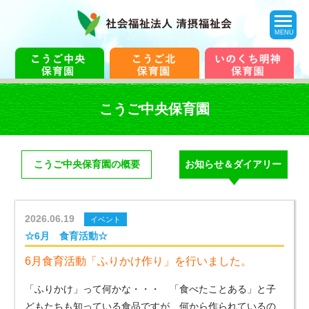
toggle
navigation
MENU
こうご中央保育園
こうご中央保育園の概要
お知らせ＆ダイアリー
2026.06.19
イベント
☆6月 食育活動☆
6月食育活動「ふりかけ作り」を行いました。
「ふりかけ」って何かな・・・ 「食べたことある」と子
どもたちも知っている食品ですが、何から作られているの