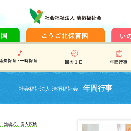
年間行事
社会福祉法人 清摂福祉会
、進級式、園内探検