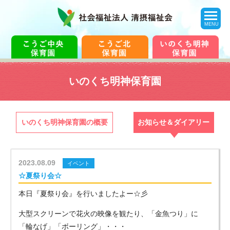
toggle
navigation
MENU
いのくち明神保育園
いのくち明神保育園の概要
お知らせ＆ダイアリー
2023.08.09
イベント
☆夏祭り会☆
本日『夏祭り会』を行いましたよー☆彡
大型スクリーンで花火の映像を観たり、「金魚つり」に
「輪なげ」「ボーリング」・・・