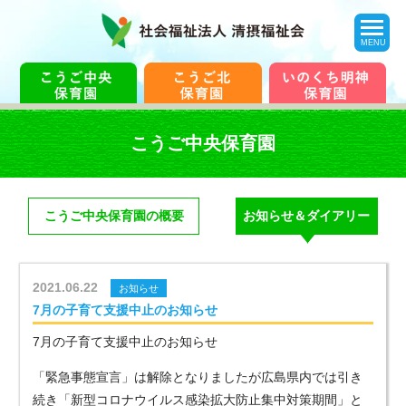
toggle
navigation
MENU
こうご中央保育園
こうご中央保育園の概要
お知らせ＆ダイアリー
2021.06.22
お知らせ
7月の子育て支援中止のお知らせ
7月の子育て支援中止のお知らせ
「緊急事態宣言」は解除となりましたが広島県内では引き
続き「新型コロナウイルス感染拡大防止集中対策期間」と