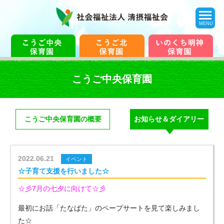
toggle
navigation
MENU
こうご中央保育園
こうご中央保育園の概要
お知らせ＆ダイアリー
2022.06.21
イベント
☆子育て支援を行いました☆
☆彡7月の七夕に向けて☆彡
最初にお話「たなばた」のペープサートを見て楽しみまし
た☆