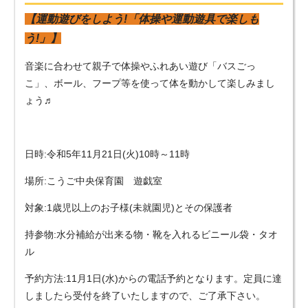
【運動遊びをしよう!「体操や運動遊具で楽しも
う!」】
音楽に合わせて親子で体操やふれあい遊び「バスごっ
こ」、ボール、フープ等を使って体を動かして楽しみまし
ょう♬
日時:令和5年11月21日(火)10時～11時
場所:こうご中央保育園 遊戯室
対象:1歳児以上のお子様(未就園児)とその保護者
持参物:水分補給が出来る物・靴を入れるビニール袋・タオ
ル
予約方法:11月1日(水)からの電話予約となります。定員に達
しましたら受付を終了いたしますので、ご了承下さい。