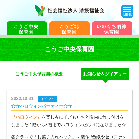
toggle
navigation
MENU
こうご中央保育園
こうご中央保育園の概要
お知らせ＆ダイアリー
2023.10.31
イベント
☆☆ハロウィンパーティー☆☆
『ハロウィン』
を楽しみに子どもたちと園内に飾り付けを
しました!1階から3階までハロウィンだらけになりました☆
各クラスで「お菓子入れバック」を製作!!色紙やセロファン