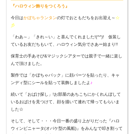
『ハロウィン飾りをつくろう』
今日は
かぼちゃランタン
の灯でおともだちをお出迎え～
☆
彡
「わあ～」「きれ～い」と喜んでくれました!(^^)! 仮装し
ているお友だちもいて、ハロウィン気分でさあー始まり!!
保育士の手あそび&マジックシアターでは親子で一緒に楽し
んで頂けました。
製作では「かぼちゃバック」に顔パーツを貼ったり、キャ
ンディ型にシールを貼って装飾しましたよ
♪
続いて「おばけ探し」!お部屋のあちこちにかくれんぼして
いるおばけを見つけて、顔を描いて連れて帰ってもらいま
した☆
そして、そして・・・今日一番の盛り上がりだった『ハロ
ウィンピニャータ(オバケ型の風船)』をみんなで叩き割って